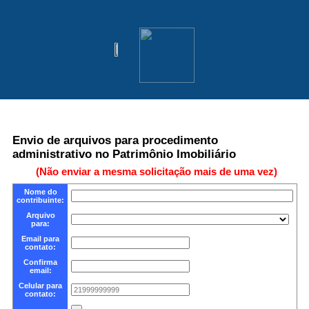
Envio de arquivos para procedimento
administrativo no Patrimônio Imobiliário
(Não enviar a mesma solicitação mais de uma vez)
Nome do
contribuinte:
Arquivo
para:
Email para
contato:
Confirma
email:
Celular para
contato: